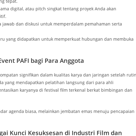
g tepat.
ma digital, atau pitch singkat tentang proyek Anda akan
if.
anya jawab dan diskusi untuk memperdalam pemahaman serta
aru yang didapatkan untuk memperkuat hubungan dan membuka
Event PAFI bagi Para Anggota
mpatan signifikan dalam kualitas karya dan jaringan setelah ruti
da yang mendapatkan pelatihan langsung dari para ahli
asikan karyanya di festival film terkenal berkat bimbingan dan
kadar agenda biasa, melainkan jembatan emas menuju pencapaian
ai Kunci Kesuksesan di Industri Film dan