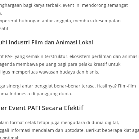
nghargaan bagi karya terbaik, event ini mendorong semangat
n.
empererat hubungan antar anggota, membuka kesempatan
atif.
i Industri Film dan Animasi Lokal
nt PAFI yang semakin terstruktur, ekosistem perfilman dan animasi
 agenda membawa peluang bagi para pelaku kreatif untuk
aligus memperluas wawasan budaya dan bisnis.
ga sinergi antar penggiat benar-benar terasa. Hasilnya? Film-film
nama Indonesia di panggung dunia.
 Event PAFI Secara Efektif
alam format cetak tetapi juga mengudara di dunia digital,
gali informasi mendalam dan uptodate. Berikut beberapa kiat ag
 optimal: