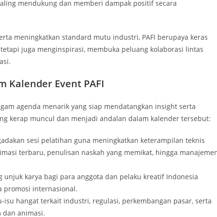
saling mendukung dan memberi dampak positif secara
rta meningkatkan standard mutu industri, PAFI berupaya keras
 tetapi juga menginspirasi, membuka peluang kolaborasi lintas
asi.
am Kalender Event PAFI
ragam agenda menarik yang siap mendatangkan insight serta
yang kerap muncul dan menjadi andalan dalam kalender tersebut:
gadakan sesi pelatihan guna meningkatkan keterampilan teknis
nimasi terbaru, penulisan naskah yang memikat, hingga manajeme
 unjuk karya bagi para anggota dan pelaku kreatif Indonesia
 promosi internasional.
isu hangat terkait industri, regulasi, perkembangan pasar, serta
m dan animasi.