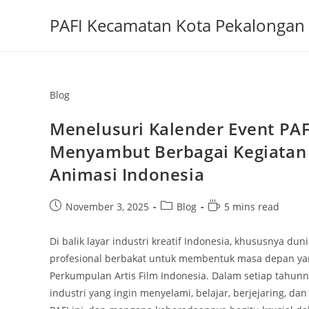
Skip
PAFI Kecamatan Kota Pekalongan
to
content
Blog
Menelusuri Kalender Event PA
Menyambut Berbagai Kegiatan 
Animasi Indonesia
Post
Post
Reading
November 3, 2025
Blog
5 mins read
published:
category:
time:
Di balik layar industri kreatif Indonesia, khususnya du
profesional berbakat untuk membentuk masa depan yang
Perkumpulan Artis Film Indonesia. Dalam setiap tahunnya
industri yang ingin menyelami, belajar, berjejaring, 