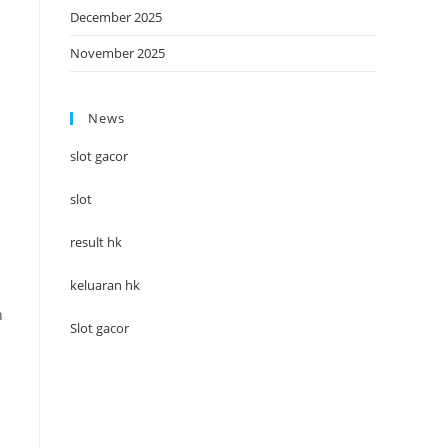
December 2025
November 2025
News
slot gacor
slot
result hk
keluaran hk
n
Slot gacor