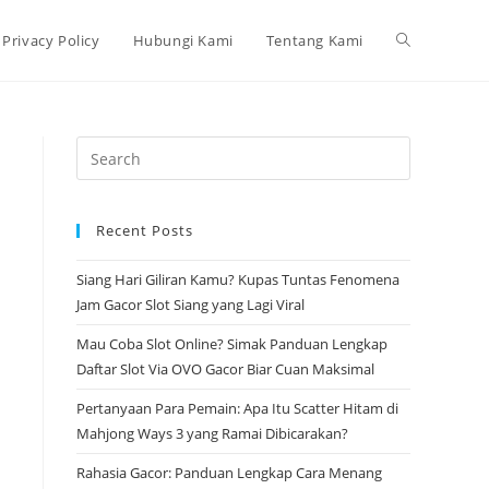
Toggle
Privacy Policy
Hubungi Kami
Tentang Kami
website
Press
Escape
search
to
Recent Posts
close
the
Siang Hari Giliran Kamu? Kupas Tuntas Fenomena
search
Jam Gacor Slot Siang yang Lagi Viral
panel.
Mau Coba Slot Online? Simak Panduan Lengkap
Daftar Slot Via OVO Gacor Biar Cuan Maksimal
Pertanyaan Para Pemain: Apa Itu Scatter Hitam di
Mahjong Ways 3 yang Ramai Dibicarakan?
Rahasia Gacor: Panduan Lengkap Cara Menang