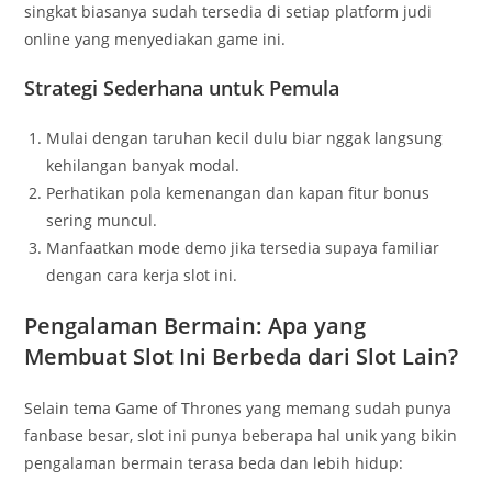
singkat biasanya sudah tersedia di setiap platform judi
online yang menyediakan game ini.
Strategi Sederhana untuk Pemula
Mulai dengan taruhan kecil dulu biar nggak langsung
kehilangan banyak modal.
Perhatikan pola kemenangan dan kapan fitur bonus
sering muncul.
Manfaatkan mode demo jika tersedia supaya familiar
dengan cara kerja slot ini.
Pengalaman Bermain: Apa yang
Membuat Slot Ini Berbeda dari Slot Lain?
Selain tema Game of Thrones yang memang sudah punya
fanbase besar, slot ini punya beberapa hal unik yang bikin
pengalaman bermain terasa beda dan lebih hidup: