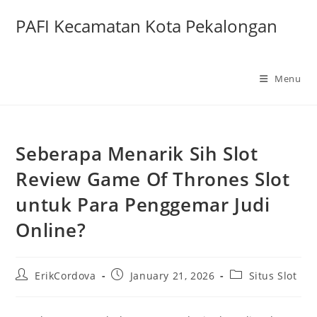
Skip
PAFI Kecamatan Kota Pekalongan
to
content
Menu
Seberapa Menarik Sih Slot
Review Game Of Thrones Slot
untuk Para Penggemar Judi
Online?
Post
Post
Post
ErikCordova
January 21, 2026
Situs Slot
author:
published:
category: