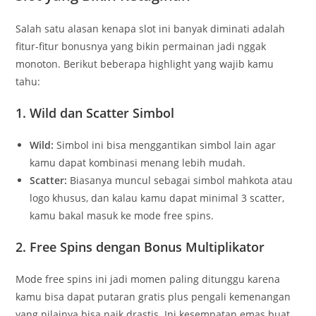
Salah satu alasan kenapa slot ini banyak diminati adalah
fitur-fitur bonusnya yang bikin permainan jadi nggak
monoton. Berikut beberapa highlight yang wajib kamu
tahu:
1. Wild dan Scatter Simbol
Wild:
Simbol ini bisa menggantikan simbol lain agar
kamu dapat kombinasi menang lebih mudah.
Scatter:
Biasanya muncul sebagai simbol mahkota atau
logo khusus, dan kalau kamu dapat minimal 3 scatter,
kamu bakal masuk ke mode free spins.
2. Free Spins dengan Bonus Multiplikator
Mode free spins ini jadi momen paling ditunggu karena
kamu bisa dapat putaran gratis plus pengali kemenangan
yang nilainya bisa naik drastis. Ini kesempatan emas buat