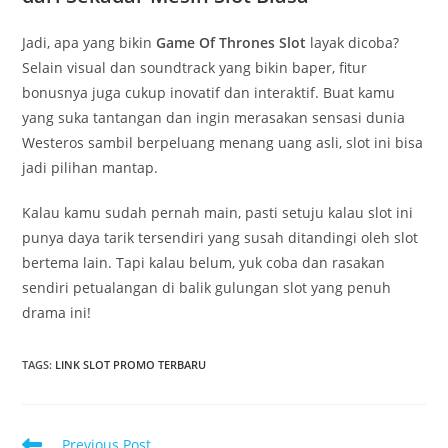
Jadi, apa yang bikin
Game Of Thrones Slot
layak dicoba?
Selain visual dan soundtrack yang bikin baper, fitur
bonusnya juga cukup inovatif dan interaktif. Buat kamu
yang suka tantangan dan ingin merasakan sensasi dunia
Westeros sambil berpeluang menang uang asli, slot ini bisa
jadi pilihan mantap.
Kalau kamu sudah pernah main, pasti setuju kalau slot ini
punya daya tarik tersendiri yang susah ditandingi oleh slot
bertema lain. Tapi kalau belum, yuk coba dan rasakan
sendiri petualangan di balik gulungan slot yang penuh
drama ini!
TAGS
:
LINK SLOT PROMO TERBARU
Read
Previous Post