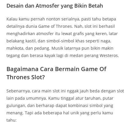
Desain dan Atmosfer yang Bikin Betah
Kalau kamu pernah nonton serialnya, pasti tahu betapa
detailnya dunia Game of Thrones. Nah, slot ini berhasil
menghadirkan atmosfer itu lewat grafis yang keren, latar
belakang kastil, dan simbol-simbol khas seperti naga,
mahkota, dan pedang. Musik latarnya pun bikin makin
tegang dan berasa kayak lagi di medan perang Westeros.
Bagaimana Cara Bermain Game Of
Thrones Slot?
Sebenarnya, cara main slot ini nggak jauh beda dengan slot
lain pada umumnya. Kamu tinggal atur taruhan, putar
gulungan, dan berharap dapat kombinasi simbol yang
menang. Tapi ada beberapa hal unik yang perlu kamu
tahu: