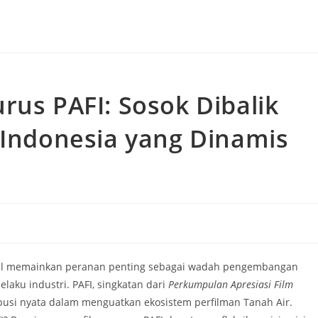
rus PAFI: Sosok Dibalik
 Indonesia yang Dinamis
:
onal memainkan peranan penting sebagai wadah pengembangan
laku industri. PAFI, singkatan dari
Perkumpulan Apresiasi Film
ibusi nyata dalam menguatkan ekosistem perfilman Tanah Air.