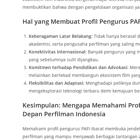
membuktikan bahwa dengan pengelolaan organisasi yang
Hal yang Membuat Profil Pengurus PA
Keberagaman Latar Belakang:
Tidak hanya berasal d
akademisi, serta pengusaha perfilman yang saling m
Konektivitas Internasional:
Banyak pengurus yang me
yang sebelumnya sulit dijangkau.
Komitmen terhadap Pendidikan dan Advokasi:
Merek
melainkan bertekad membangun ekosistem film yang 
Fleksibilitas dan Adaptasi:
Menghadapi peliknya dunia
mengeksplorasi teknologi terbaru demi kemajuan b
Kesimpulan: Mengapa Memahami Profil
Depan Perfilman Indonesia
Memahami profil pengurus PAFI ibarat membuka jendel
perfilman yang mampu menjawab berbagai tantangan z