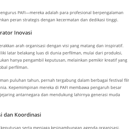
a pengurus PAFI—mereka adalah para profesional berpengalaman
ankan peran strategis dengan kecermatan dan dedikasi tinggi.
rator Inovasi
akkan arah organisasi dengan visi yang matang dan inspiratif.
iki latar belakang luas di dunia perfilman, mulai dari produksi,
ukan hanya pengambil keputusan, melainkan pemikir kreatif yang
bal perfilman.
aman puluhan tahun, pernah tergabung dalam berbagai festival fi
ndunia. Kepemimpinan mereka di PAFI membawa pengaruh besar
t jejaring antarnegara dan mendukung lahirnya generasi muda
si dan Koordinasi
l keputusan serta menjaga kesinambungan agenda organisasi.