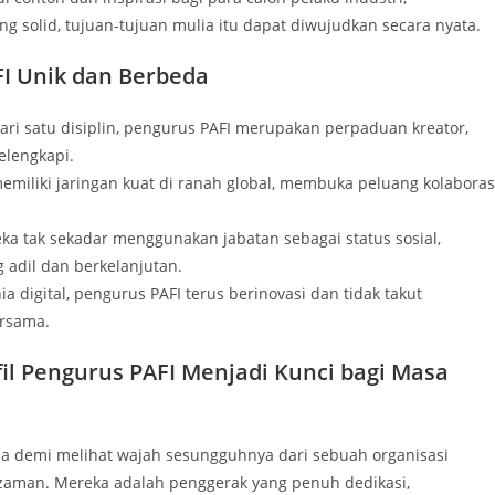
 solid, tujuan-tujuan mulia itu dapat diwujudkan secara nyata.
FI Unik dan Berbeda
ari satu disiplin, pengurus PAFI merupakan perpaduan kreator,
elengkapi.
miliki jaringan kuat di ranah global, membuka peluang kolaboras
a tak sekadar menggunakan jabatan sebagai status sosial,
adil dan berkelanjutan.
 digital, pengurus PAFI terus berinovasi dan tidak takut
ersama.
 Pengurus PAFI Menjadi Kunci bagi Masa
a demi melihat wajah sesungguhnya dari sebuah organisasi
aman. Mereka adalah penggerak yang penuh dedikasi,