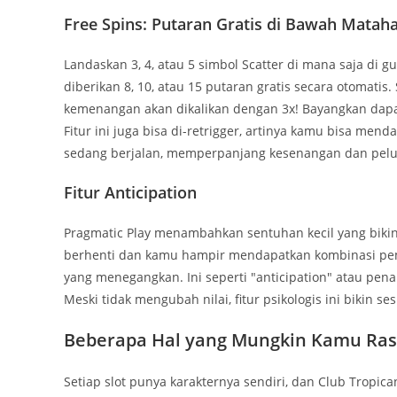
Free Spins: Putaran Gratis di Bawah Mataha
Landaskan 3, 4, atau 5 simbol Scatter di mana saja di
diberikan 8, 10, atau 15 putaran gratis secara otomatis
kemenangan akan dikalikan dengan 3x! Bayangkan dapat 
Fitur ini juga bisa di-retrigger, artinya kamu bisa me
sedang berjalan, memperpanjang kesenangan dan pel
Fitur Anticipation
Pragmatic Play menambahkan sentuhan kecil yang bikin 
berhenti dan kamu hampir mendapatkan kombinasi pem
yang menegangkan. Ini seperti "anticipation" atau pe
Meski tidak mengubah nilai, fitur psikologis ini bikin ses
Beberapa Hal yang Mungkin Kamu Ras
Setiap slot punya karakternya sendiri, dan Club Tropi