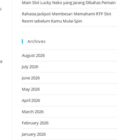
Main Slot Lucky Neko yang Jarang Dibahas Pemain
u
Rahasia Jackpot Membesar: Memahami RTP Slot
Resmi sebelum Kamu Mulai Spin
Archives
August 2026
sa
July 2026
June 2026
n
May 2026
April 2026
March 2026
February 2026
January 2026