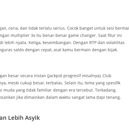
an, ceria, dan tidak terlalu serius. Cocok banget untuk sesi berma
engan multiplier 3x itu benar-benar game changer. Saat fitur ini
i lebih nyata. Ketiga, keseimbangan. Dengan RTP dan volatilitas
enguras saldo dengan cepat, asal kamu bermain dengan bijak.
an besar secara instan (jackpot progresif misalnya), Club
, meski cukup besar, terbatas. Selain itu, tema yang spesifik
si muda yang tidak familiar dengan era tersebut. Terkadang,
osankan jika dimainkan dalam waktu sangat lama (tapi tenang,
an Lebih Asyik