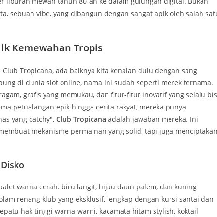
r liburan mewah tahun 80-an ke dalam gulungan digital. Bukan
ita, sebuah vibe, yang dibangun dengan sangat apik oleh salah sat
alik Kemewahan Tropis
l Club Tropicana, ada baiknya kita kenalan dulu dengan sang
pung di dunia slot online, nama ini sudah seperti merek ternama.
gam, grafis yang memukau, dan fitur-fitur inovatif yang selalu bi
ma petualangan epik hingga cerita rakyat, mereka punya
nas yang catchy",
Club Tropicana
adalah jawaban mereka. Ini
i membuat mekanisme permainan yang solid, tapi juga menciptaka
 Disko
let warna cerah: biru langit, hijau daun palem, dan kuning
olam renang klub yang eksklusif, lengkap dengan kursi santai dan
patu hak tinggi warna-warni, kacamata hitam stylish, koktail