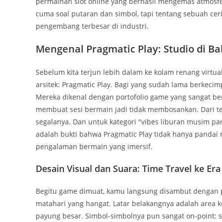
permainan slot online yang berhasil mengemas atmosfe
cuma soal putaran dan simbol, tapi tentang sebuah cer
pengembang terbesar di industri.
Mengenal Pragmatic Play: Studio di B
Sebelum kita terjun lebih dalam ke kolam renang virtua
arsitek: Pragmatic Play. Bagi yang sudah lama berkecim
Mereka dikenal dengan portofolio game yang sangat bera
membuat sesi bermain jadi tidak membosankan. Dari te
segalanya. Dan untuk kategori "vibes liburan musim pa
adalah bukti bahwa Pragmatic Play tidak hanya panda
pengalaman bermain yang imersif.
Desain Visual dan Suara: Time Travel ke Era
Begitu game dimuat, kamu langsung disambut dengan pa
matahari yang hangat. Latar belakangnya adalah area k
payung besar. Simbol-simbolnya pun sangat on-point: se