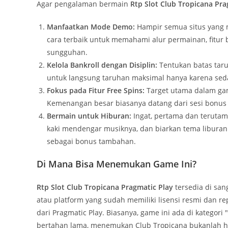
Agar pengalaman bermain
Rtp Slot Club Tropicana Pra
Manfaatkan Mode Demo:
Hampir semua situs yang m
cara terbaik untuk memahami alur permainan, fitur 
sungguhan.
Kelola Bankroll dengan Disiplin:
Tentukan batas taru
untuk langsung taruhan maksimal hanya karena seda
Fokus pada Fitur Free Spins:
Target utama dalam game
Kemenangan besar biasanya datang dari sesi bonus d
Bermain untuk Hiburan:
Ingat, pertama dan terutama
kaki mendengar musiknya, dan biarkan tema libura
sebagai bonus tambahan.
Di Mana Bisa Menemukan Game Ini?
Rtp Slot Club Tropicana Pragmatic Play
tersedia di sang
atau platform yang sudah memiliki lisensi resmi dan r
dari Pragmatic Play. Biasanya, game ini ada di kategori 
bertahan lama, menemukan Club Tropicana bukanlah hal